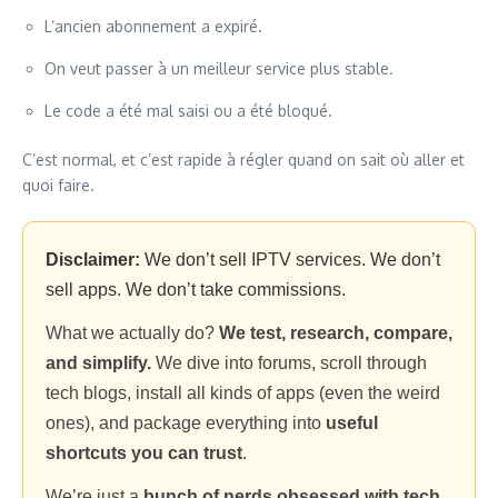
L’ancien abonnement a expiré.
On veut passer à un meilleur service plus stable.
Le code a été mal saisi ou a été bloqué.
C’est normal, et c’est rapide à régler quand on sait où aller et
quoi faire.
Disclaimer:
We don’t sell IPTV services. We don’t
sell apps. We don’t take commissions.
What we actually do?
We test, research, compare,
and simplify.
We dive into forums, scroll through
tech blogs, install all kinds of apps (even the weird
ones), and package everything into
useful
shortcuts you can trust
.
We’re just a
bunch of nerds obsessed with tech
,