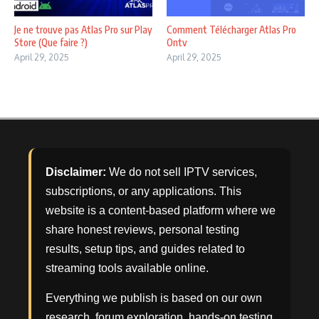
Je ne trouve pas Atlas Pro sur Play
Comment Télécharger Atlas Pro
Store (Que faire ?)
Ontv
April 29, 2025
April 29, 2025
Disclaimer:
We do not sell IPTV services,
subscriptions, or any applications. This
website is a content-based platform where we
share honest reviews, personal testing
results, setup tips, and guides related to
streaming tools available online.
Everything we publish is based on our own
research, forum exploration, hands-on testing,