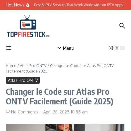
Skip to content
Hot News
Best 5 IPTV Services That Work Worldwide on IPTV Apps
Menu
Home
/
Atlas Pro ONTV
/
Changer le Code sur Atlas Pro ONTV
Facilement (Guide 2025)
Atlas Pro ONTV
Changer le Code sur Atlas Pro
ONTV Facilement (Guide 2025)
No Comments
April 28, 2025
10:55 am