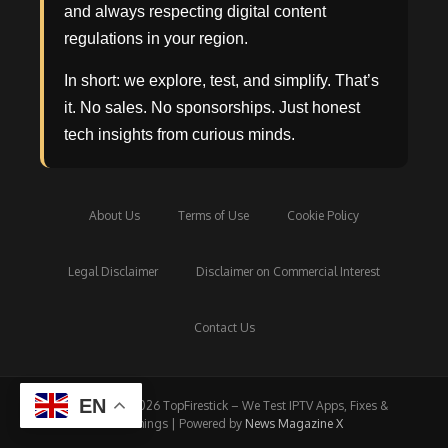
and always respecting digital content
regulations in your region.
In short: we explore, test, and simplify. That’s
it. No sales. No sponsorships. Just honest
tech insights from curious minds.
About Us
Terms of Use
Cookie Policy
Legal Disclaimer
Disclaimer on Commercial Interest
Contact Us
EN
Copyright © 2026 TopFirestick – We Test IPTV Apps, Fixes &
Streamings | Powered by
News Magazine X