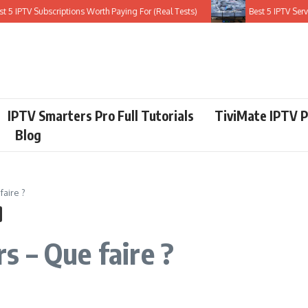
V Subscriptions Worth Paying For (Real Tests)
Best 5 IPTV Services Th
IPTV Smarters Pro Full Tutorials
TiviMate IPTV P
Blog
aire ?
 – Que faire ?