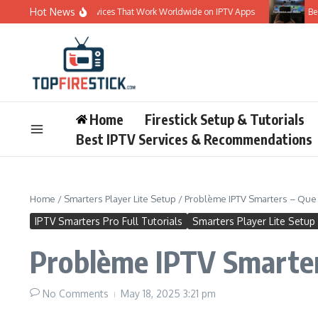
Skip to content
Hot News
Best 5 IPTV Services That Work Worldwide on IPTV Apps
Best 5 IPT
Home
Firestick Setup & Tutorials
Best IPTV Services & Recommendations
Home
/
Smarters Player Lite Setup
/
Problème IPTV Smarters – Que f
IPTV Smarters Pro Full Tutorials
Smarters Player Lite Setup
Problème IPTV Smarters
No Comments
May 18, 2025
3:21 pm