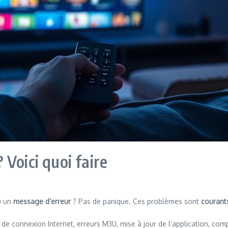
Voici quoi faire
 un
message d’erreur
? Pas de panique. Ces problèmes sont
courant
e connexion Internet, erreurs M3U, mise à jour de l’application, compa