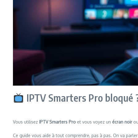
IPTV Smarters Pro bloqué ? 
Vous utilisez
IPTV Smarters Pro
et vous voyez un
écran noir
ou
Ce guide vous aide à tout comprendre, pas à pas. On va parler d