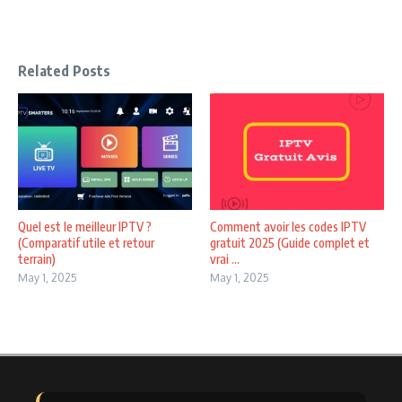
Related Posts
Quel est le meilleur IPTV ?
Comment avoir les codes IPTV
(Comparatif utile et retour
gratuit 2025 (Guide complet et
terrain)
vrai ...
May 1, 2025
May 1, 2025