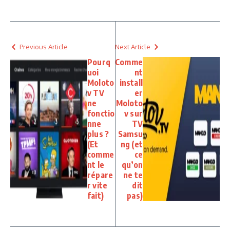
Previous Article
Next Article
Pourq
Comme
uoi
nt
Moloto
install
v TV
er
ne
Moloto
fonctio
v sur
nne
TV
plus ?
Samsu
(Et
ng (et
comme
ce
nt le
qu’on
répare
ne te
r vite
dit
fait)
pas)