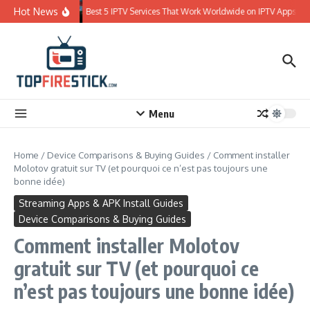
Skip to content
Hot News
Best 5 IPTV Services That Work Worldwide on IPTV Apps
Menu
Home
/
Device Comparisons & Buying Guides
/
Comment installer
Molotov gratuit sur TV (et pourquoi ce n’est pas toujours une
bonne idée)
Streaming Apps & APK Install Guides
Device Comparisons & Buying Guides
Comment installer Molotov
gratuit sur TV (et pourquoi ce
n’est pas toujours une bonne idée)